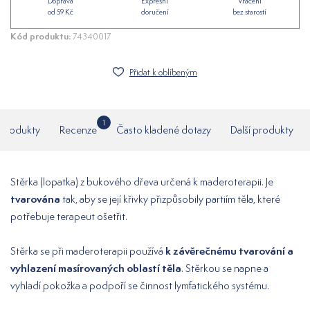
Doprava
Expresní
Vrácení
od 59 Kč
doručení
bez starostí
Kód produktu:
74340017
Přidat k oblíbeným
1
í produkty
Recenze
Často kladené dotazy
Další produkty
Stěrka (lopatka) z bukového dřeva určená k maderoterapii. Je
tvarována
tak, aby se její křivky přizpůsobily partiím těla, které
potřebuje terapeut ošetřit.
k závěrečnému tvarování a
Stěrka se při maderoterapii používá
vyhlazení masírovaných oblastí těla
. Stěrkou se napne a
vyhladí pokožka a podpoří se činnost lymfatického systému.