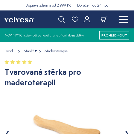
Doprava zdarma od 2 999 Kč
Doručení do 24 hod
NOVINKY! Chcete vidět, co nového jsme přidali do nabídky?
PROHLÉDNOUT
Úvod
Masáž
Maderoterapie
Tvarovaná stěrka pro
maderoterapii