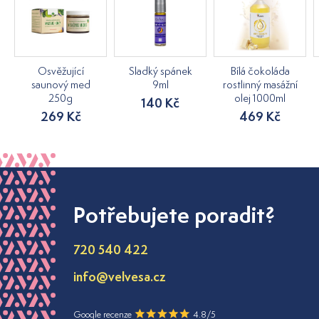
Osvěžující
Sladký spánek
Bílá čokoláda
saunový med
9ml
rostlinný masážní
250g
olej 1000ml
140 Kč
269 Kč
469 Kč
Potřebujete poradit?
720 540 422
info@velvesa.cz
Google recenze
4.8/5