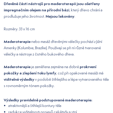
Dřevěné části nástrojů pro maderoterapii jsou ošetřeny
impregnačním olejem na přírodní bázi
, který dřevo chrání a
Nejsou lakovány
prodlužuje jeho životnost.
.
Rozměry: 33 x 16 cm
Maderoterapie
nebo masáž dřevěnými válečky pochází z Jižní
Ameriky (Kolumbie, Brazílie). Používají se při ní různě tvarované
válečky a nástroje z čistého bukového dřeva.
Maderoterapie
prokrvení
je zaměřena zejména na dobré
pokožky a zlepšení toku lymfy
, což při opakované masáži má
viditelné výsledky
v podobě štíhlejšího a lépe vytvarovaného těla
s rovnoměrným tónem pokožky.
Výsledky pravidelně podstupované maderoterapie:
atraktivnější a štíhlejší kontury těla
redukce viditelnosti projevů celulitidy a strií