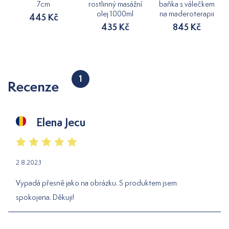
7cm
rostlinný masážní
baňka s válečkem
olej 1000ml
na maderoterapii
445 Kč
435 Kč
845 Kč
1
Recenze
Elena Jecu
2.8.2023
Vypadá přesně jako na obrázku. S produktem jsem
spokojena. Děkuji!