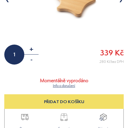
+
339 Kč
-
280 Kčbez DPH
Momentálně vyprodáno
Info o doručení
PŘIDAT DO KOŠÍKU