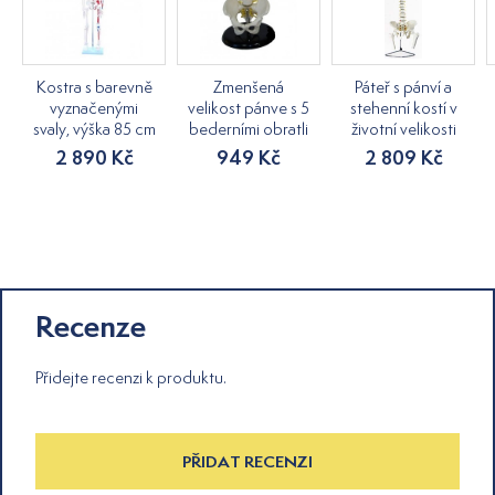
Kostra s barevně
Zmenšená
Páteř s pánví a
vyznačenými
velikost pánve s 5
stehenní kostí v
svaly, výška 85 cm
bederními obratli
životní velikosti
2 890 Kč
949 Kč
2 809 Kč
Recenze
Přidejte recenzi k produktu.
PŘIDAT RECENZI