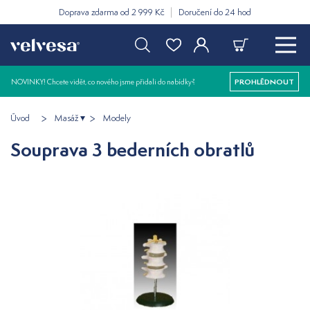
Doprava zdarma od 2 999 Kč
Doručení do 24 hod
NOVINKY! Chcete vidět, co nového jsme přidali do nabídky?
PROHLÉDNOUT
Úvod
Masáž
Modely
Souprava 3 bederních obratlů