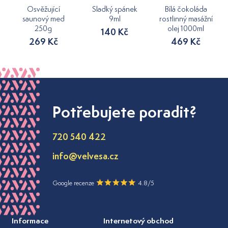
Osvěžující
Sladký spánek
Bílá čokoláda
saunový med
9ml
rostlinný masážní
250g
olej 1000ml
140 Kč
269 Kč
469 Kč
Potřebujete poradit?
720 540 422
info@velvesa.cz
Google recenze
4.8/5
Informace
Internetový obchod