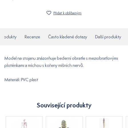
Přidat k oblíbeným
í produkty
Recenze
Často kladené dotazy
Další produkty
Model na stojanu znázorňuje bederní obratle s meziobratlovými
ploténkami a míchou s kořeny míšních nervů.
Materiál: PVC plast
Související produkty