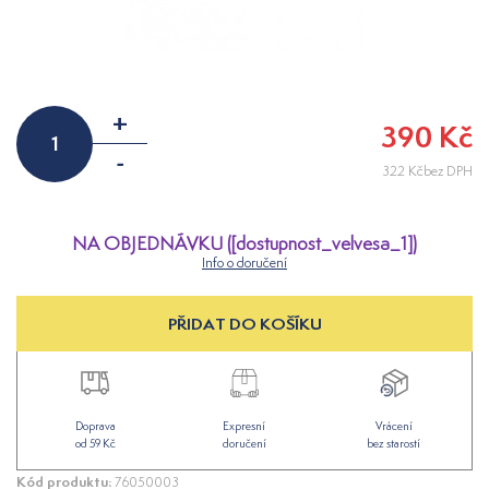
+
390 Kč
-
322 Kčbez DPH
NA OBJEDNÁVKU ([dostupnost_velvesa_1])
Info o doručení
PŘIDAT DO KOŠÍKU
Doprava
Expresní
Vrácení
od 59 Kč
doručení
bez starostí
Kód produktu:
76050003