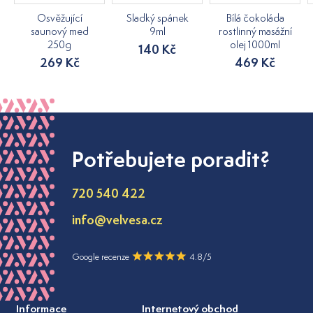
Osvěžující
Sladký spánek
Bílá čokoláda
saunový med
9ml
rostlinný masážní
250g
olej 1000ml
140 Kč
269 Kč
469 Kč
Potřebujete poradit?
720 540 422
info@velvesa.cz
Google recenze
4.8/5
Informace
Internetový obchod