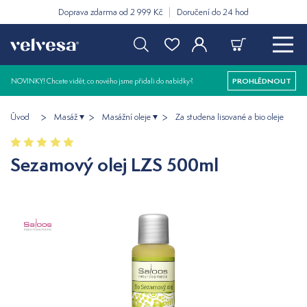
Doprava zdarma od 2 999 Kč
Doručení do 24 hod
NOVINKY! Chcete vidět, co nového jsme přidali do nabídky?
PROHLÉDNOUT
Úvod
Masáž
Masážní oleje
Za studena lisované a bio oleje
Sezamový olej LZS 500ml