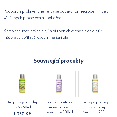
Podporuje prokrvení, neměl by se používat při neurodermitidě a
zánětlivých procesech na pokožce.
Kombinací rostlinných olejů a přírodních esenciálních olejů si
můžete vytvořit svůj osobní masážní olej.
Související produkty
Arganový bio olej
Tělový a pleťový
Tělový a pleťový
LZS 250ml
masážní olej
masážní olej
Levandule 500ml
Neutrální 250ml
1 050 Kč