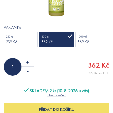
VARIANTY:
250ml
500ml
1000ml
239 Kč
362 Kč
569 Kč
+
362 Kč
-
299 Kčbez DPH
SKLADEM 2 ks (10. 8. 2026 u vás)
Info o doručení
PŘIDAT DO KOŠÍKU