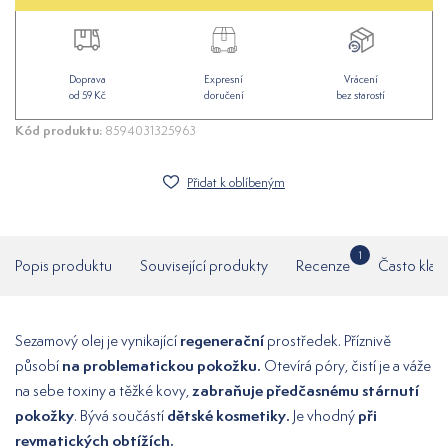
Doprava
Expresní
Vrácení
od 59 Kč
doručení
bez starostí
Kód produktu:
8594031325963
Přidat k oblíbeným
1
Popis produktu
Související produkty
Recenze
Často klad
regenerační
Sezamový olej je vynikající
prostředek. Příznivě
na problematickou pokožku.
působí
Otevírá póry, čistí je a váže
zabraňuje předčasnému stárnutí
na sebe toxiny a těžké kovy,
pokožky
dětské kosmetiky.
při
. Bývá součástí
Je vhodný
revmatických obtížích.