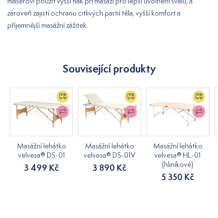
masérovi použít vyšší tlak při masáži pro lepší uvolnění svalů, a
zároveň zajistí ochranu citlivých partií těla, vyšší komfort a
příjemnější masážní zážitek.
Související produkty
Masážní lehátko
Masážní lehátko
Masážní lehátko
velvesa® DS-01
velvesa® DS-01V
velvesa® HL-01
(hliníkové)
3 499 Kč
3 890 Kč
5 350 Kč