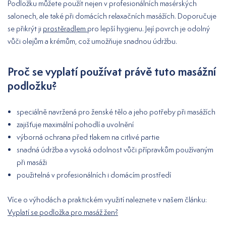
Podložku můžete použít nejen v profesionálních masérských
salonech, ale také při domácích relaxačních masážích. Doporučuje
se přikrýt ji
prostěradlem
pro lepší hygienu. Její povrch je odolný
vůči olejům a krémům, což umožňuje snadnou údržbu.
Proč se vyplatí používat právě tuto masážní
podložku?
speciálně navržená pro ženské tělo a jeho potřeby při masážích
zajišťuje maximální pohodlí a uvolnění
výborná ochrana před tlakem na citlivé partie
snadná údržba a vysoká odolnost vůči přípravkům používaným
při masáži
použitelná v profesionálních i domácím prostředí
Více o výhodách a praktickém využití naleznete v našem článku:
Vyplatí se podložka pro masáž žen?