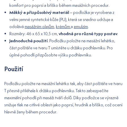
komfort pro poprsí a bříško během masážních procedur.
Měkký a přizpůsobivý materiál
– podložka je vyrobena z
velmi jemné syntetické kůže (PU), která se snadno udržuje a
odolává
masážním olejům
,
krémům
a
emulzím
.
vhodná pro různé typy postav
Rozměry: 46 x 65 x 10,5 cm,
.
Jednoduché použití
: Podložku položte na masážní lehátko,
část polštáře ve tvaru T umístěte u držáku podhlavníku. Pro
úplné pohodlí přizpůsobte výšku podhlavníku.
Použití
Podložku položte na masážní lehátko tak, aby část polštáře ve tvaru
T přesně přiléhala k držáku podhlavníku. Takto zabezpečíte
maximální pohodlí při masáži tváří dolů. Díky podložce se výrazně
snižuje tlak na citlivé oblasti jako poprsí, hrudník a bříško, což ocení
hlavně ženy během procedur.