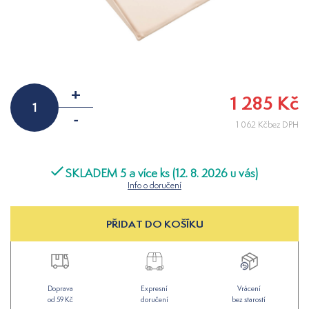
+
1 285 Kč
-
1 062 Kčbez DPH
SKLADEM 5 a více ks (12. 8. 2026 u vás)
Info o doručení
PŘIDAT DO KOŠÍKU
Doprava
Expresní
Vrácení
od 59 Kč
doručení
bez starostí