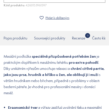
Kód produktu:
4260153961597
Přidat k oblíbeným
11
Popis produktu
Související produkty
Recenze
Často klad
speciálně přizpůsobená potřebám žen
Masážní podložka
je
pro extra pohodlí
praktickým doplňkem k masážnímu lehátku
.
chrání citlivé partie,
Díky unikátním výřezům umocňuje relaxaci a
jako jsou prsa, hrudník a bříško u žen, ale oblibují ji i muži
s
větším hrudníkem nebo břichem, případně s problémy v oblasti
bederní páteře. Je vhodná pro profesionální maséry i domácí
masáž.
Ergonomický tvar
a výřezy zajišťují uvolnění tlaku a maximální