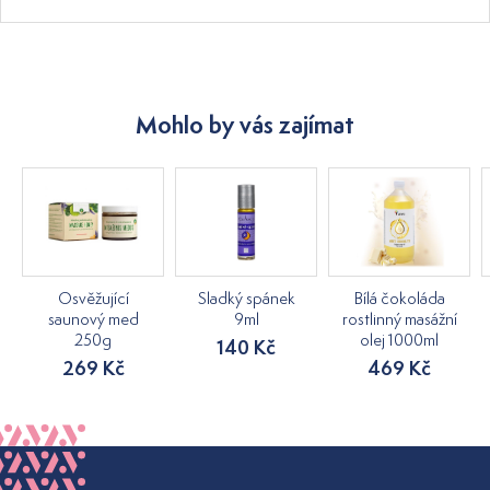
Mohlo by vás zajímat
Osvěžující
Sladký spánek
Bílá čokoláda
saunový med
9ml
rostlinný masážní
250g
olej 1000ml
140 Kč
269 Kč
469 Kč