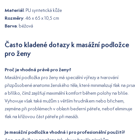
Materiál
: PU syntetická kůže
Rozměry
: 46 x 65 x 10,5 cm
Barva
: béžová
Často kladené dotazy k masážní podložce
pro ženy
Proč je vhodná právě pro ženy?
Masážní podložka pro ženy má speciální výřezy a tvarování
přizpůsobené anatomii ženského těla, které minimalizují tlak na prsa
a bříško, čímž zajišťují maximální komfort během polohy na břiše.
Vyhovuje však také mužům s větším hrudníkem nebo břichem,
zejména při problémech v oblasti bederní páteře, neboť eliminuje
tlak na křížovou část páteře při masáži.
Je masážní podložka vhodná i pro profesionální použití?
Ano, podložka je navržena tak, aby vyhověla nárokům