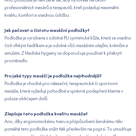
profesionálních masérů a terapeutů, kteří požadují maximální
kvalitu, komfort a snadnou údržbu .
Jak pečovat o čistotu masážní podložky?
Podložka je vyrobena z odolné PU syntetické kůže, která se snadno
čistí vlhkým hadříkem a je odolná vůči masážním olejům, krémům a
emulzím. Z hlediska hygieny se doporučuje používat k překrytí
prostěradlo.
Pro jaké typy masáží je podložka nejvhodnější?
Podložka je vhodná pro relaxační, terapeutické či sportovní
masáže, které vyžadují pohodlné a správné podepření klienta v
poloze obličejem dolů.
Zlepšuje tato podložka kvalitu masáže?
Ano, díky ergonomickému tvaru a přizpůsobení ženskému tělu
pomáhá tato podložka snížit tlak především na poprsí. To umožňuje