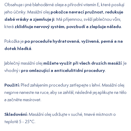
Obsahuje i jiné blahodárné oleje a přírodní vitamín E, které posilují
pokožce navrací pružnost, redukuje
jeho účinky. Masážní olej
slabé vrásky a zjemňuje ji
. Má příjemnou, svěží jablečnou vůni,
zklidňuje nervový systém, povzbudí a zlepšuje náladu
která
.
po proceduře hydratovaná, vyživená, pevná a na
Pokožka je
dotek hladká
.
můžete využít při všech druzích masáží
Jablečný masážní olej
. Je
pro omlazující a anticelulitidní procedury
vhodný i
.
Použití:
Před zahájením procedury zatřepejte s lahví. Masážní olej
nejprve naneste na ruce, aby se zahřál, následně jej aplikujte na tělo
a začněte masírovat.
Skladování:
Masážní olej udržujte v suché, tmavé místnosti o
teplotě 5 - 25°C.