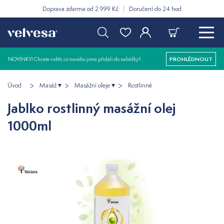
Doprava zdarma od 2 999 Kč
Doručení do 24 hod
NOVINKY! Chcete vidět, co nového jsme přidali do nabídky?
PROHLÉDNOUT
Úvod
Masáž
Masážní oleje
Rostlinné
Jablko rostlinný masážní olej
1000ml