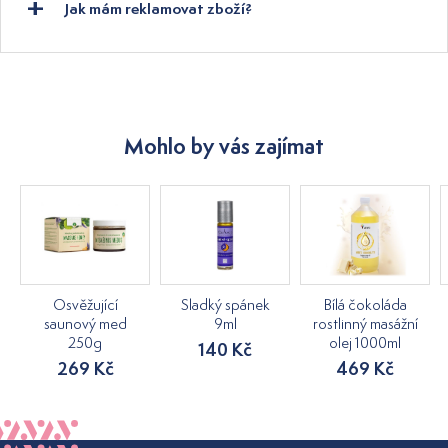
Jak mám reklamovat zboží?
Mohlo by vás zajímat
Osvěžující
Sladký spánek
Bílá čokoláda
saunový med
9ml
rostlinný masážní
250g
olej 1000ml
140 Kč
269 Kč
469 Kč