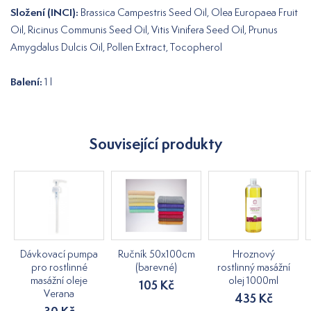
Složení (INCI):
Brassica Campestris Seed Oil, Olea Europaea Fruit
Oil, Ricinus Communis Seed Oil, Vitis Vinifera Seed Oil, Prunus
Amygdalus Dulcis Oil, Pollen Extract, Tocopherol
Balení:
1 l
Související produkty
Dávkovací pumpa
Ručník 50x100cm
Hroznový
pro rostlinné
(barevné)
rostlinný masážní
masážní oleje
olej 1000ml
105 Kč
Verana
435 Kč