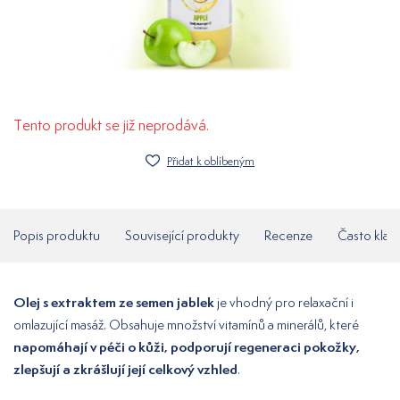
Tento produkt se již neprodává.
Přidat k oblíbeným
Popis produktu
Související produkty
Recenze
Často klad
Olej s extraktem ze semen jablek
je vhodný pro relaxační i
omlazující masáž. Obsahuje množství vitamínů a minerálů, které
napomáhají v péči o kůži, podporují regeneraci pokožky,
zlepšují a zkrášlují její celkový vzhled
.