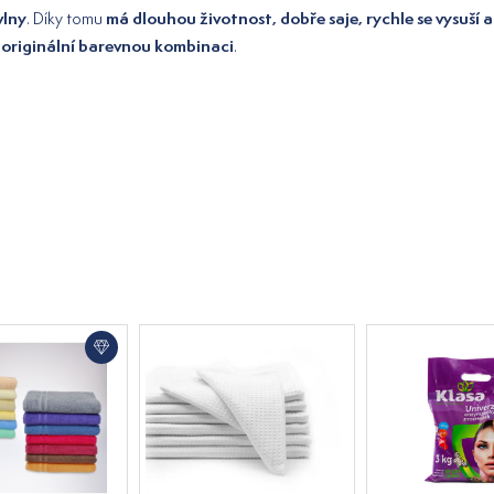
vlny
má dlouhou životnost, dobře saje, rychle se vysuší 
. Díky tomu
originální barevnou kombinaci
á
.