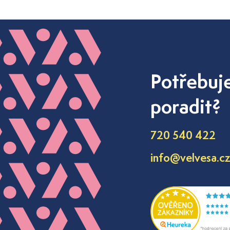
Potřebuj
poradit?
720 540 422
info@velvesa.c