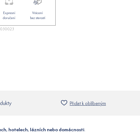
Expresní
Vrácení
doručení
bez starostí
3030023
odukty
Přidat k oblíbeným
ech, hotelech, lázních nebo domácnosti
.