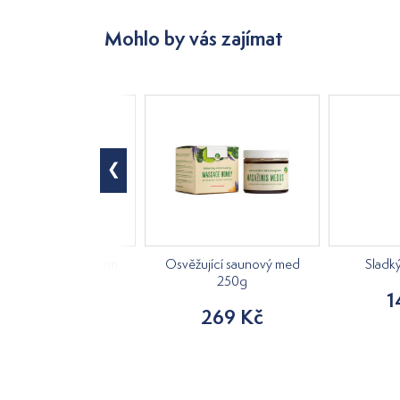
Mohlo by vás zajímat
á kostra, výška 42 cm
Osvěžující saunový med
Sladk
250g
840 Kč
1
269 Kč