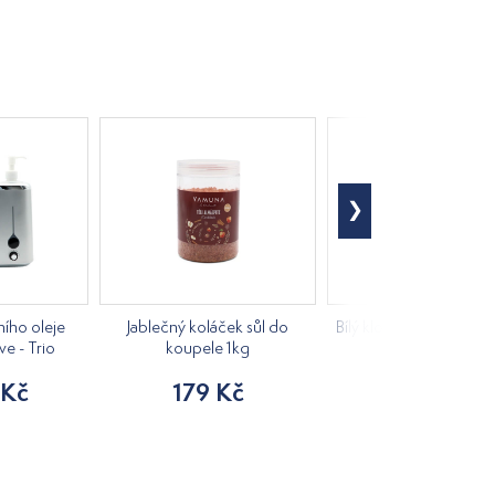
ího oleje
Jablečný koláček sůl do
Bílý klobouk do sauny 
ve - Trio
koupele 1kg
205 Kč
 Kč
179 Kč