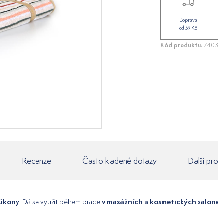
Doprava
od 59 Kč
Kód produktu:
740
Recenze
Často kladené dotazy
Další pr
 úkony
v masážních a kosmetických salon
. Dá se využít během práce