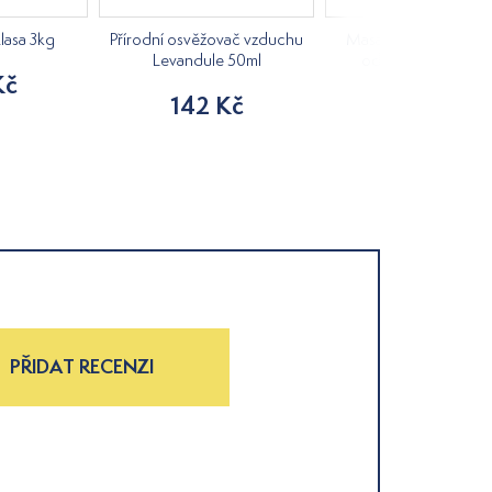
Klasa 3kg
Přírodní osvěžovač vzduchu
Masážní kartáč s dlo
Levandule 50ml
odnímatelnou rukje
Kč
142 Kč
169 Kč
PŘIDAT RECENZI