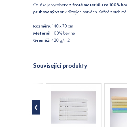
z froté materiálu ze 100% ba
Osuška je vyrobena
pruhovaný vzor
v různých barvách. Každá z nich m
Rozměry:
140 x 70 cm
Materiál:
100% bavlna
Gramáž:
420 g/m2
Související produkty