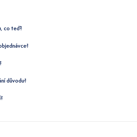
u, co teď?
 objednávce?
?
ání důvodu?
í?