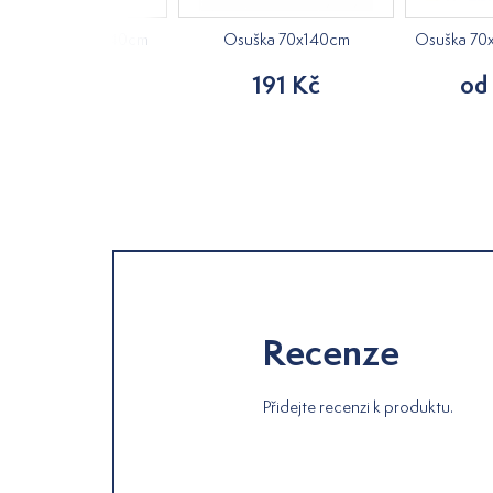
ška vaflová 70x140cm
Osuška 70x140cm
Osuška 70
od 165 Kč
191 Kč
od
Recenze
Přidejte recenzi k produktu.