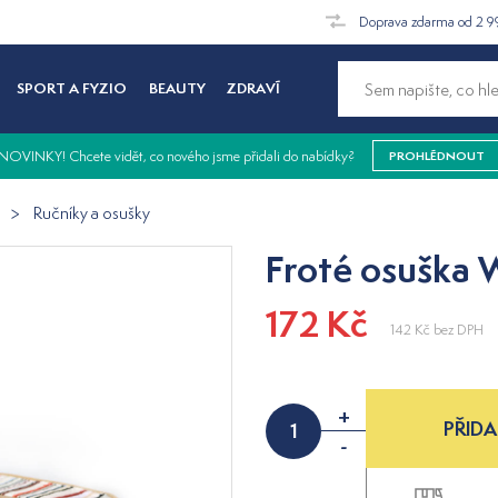
Doprava zdarma od 2 9
SPORT A FYZIO
BEAUTY
ZDRAVÍ
NOVINKY! Chcete vidět, co nového jsme přidali do nabídky?
PROHLÉDNOUT
Ručníky a osušky
Froté osuška
172 Kč
142 Kč
bez DPH
+
PŘIDA
-