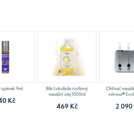
ý spánek 9ml
Bílá čokoláda rostlinný
Ohřívač masážn
masážní olej 1000ml
velvesa® Evol
40 Kč
469 Kč
2 090