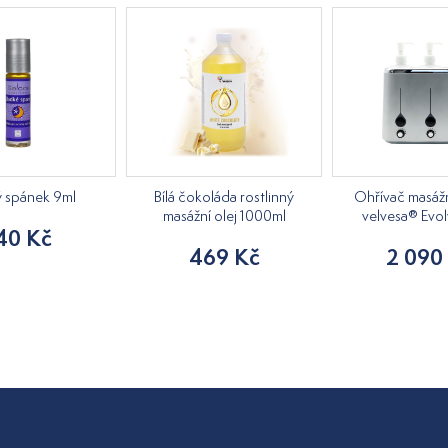
ý spánek 9ml
Bílá čokoláda rostlinný
Ohřívač masážn
masážní olej 1000ml
velvesa® Evol
40 Kč
469 Kč
2 090