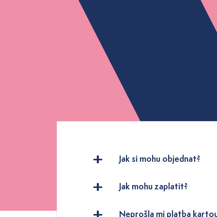
Jak si mohu objednat?
Jak mohu zaplatit?
Neprošla mi platba karto