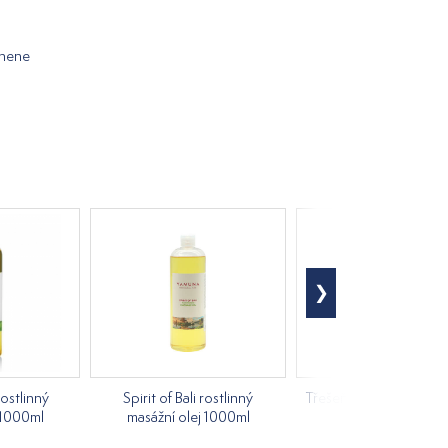
onene
stlinný
Spirit of Bali rostlinný
Třešeň rostlinný masážn
 1000ml
masážní olej 1000ml
1000ml