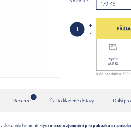
VARIANTY:
179 Kč
+
PŘIDA
-
Doprava
od 59 Kč
Kód produktu:
5999
7
Recenze
Často kladené dotazy
Další pr
Hydratace a zjemnění pro pokožku
u v dokonalé harmonii.
a rozmazlen