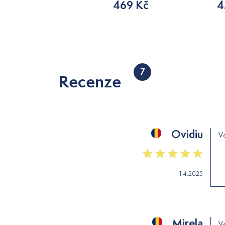
216 Kč
469 Kč
4
7
Recenze
Ovidiu
Ve
1.4.2025
Mirela
Ve