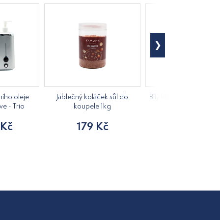
ího oleje
Jablečný koláček sůl do
Bílý klobouk do sauny 
ve - Trio
koupele 1kg
205 Kč
 Kč
179 Kč