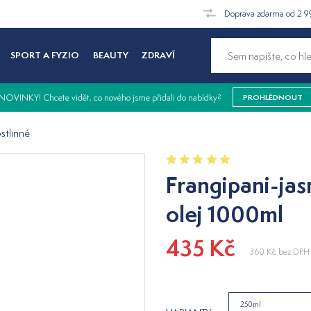
Doprava zdarma od 2 9
SPORT A FYZIO
BEAUTY
ZDRAVÍ
NOVINKY! Chcete vidět, co nového jsme přidali do nabídky?
PROHLÉDNOUT
stlinné
Frangipani-jas
olej 1000ml
435 Kč
360 Kč
bez DPH
250ml