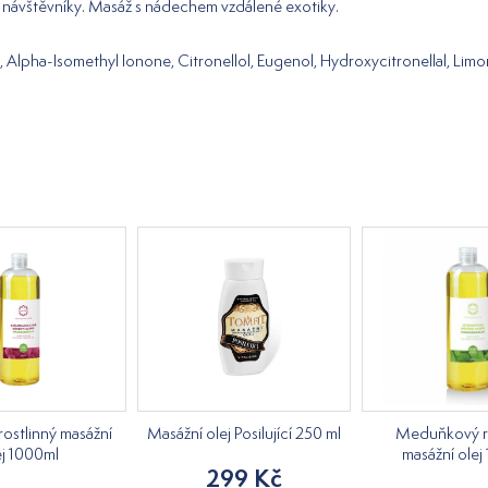
jí návštěvníky. Masáž s nádechem vzdálené exotiky.
l, Alpha-Isomethyl Ionone, Citronellol, Eugenol, Hydroxycitronellal, Lim
ostlinný masážní
Masážní olej Posilující 250 ml
Meduňkový ro
ej 1000ml
masážní olej
299 Kč