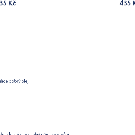
35 Kč
435 
lice dobrý olej.
lmi dobrý olej s velmi příjemnou vůní