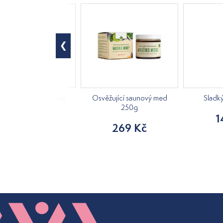
á kostra, výška 42 cm
Osvěžující saunový med
Sladk
250g
840 Kč
1
269 Kč