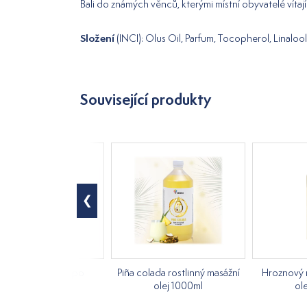
Bali do známých věnců, kterými místní obyvatelé víta
Složení
(INCI): Olus Oil, Parfum, Tocopherol, Linaloo
Související produkty
ta rostlinný olej po
Piña colada rostlinný masážní
Hroznový r
depilaci 250ml
olej 1000ml
ol