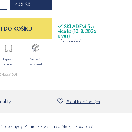
435 Kč
SKLADEM 5 a
T DO KOŠÍKU
více ks (10. 8. 2026
u vás)
Info o doručení
Expresní
Vrácení
doručení
bez starostí
545551601
odukty
Přidat k oblíbeným
í pro smysly. Plumeria a jasmín vplétatají na ostrově