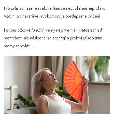
No příliš zchlazená svalová tkáň se neuvolní ani neprokrví.
Vždyť i po návštěvě kryokomory je předepsané cvičení.
I dvousložkové
funkční krémy
nejprve tkáň krátce zchladí
mentolem, ale následně ho prohřejí a prokrví působením
methylsalicylátu.