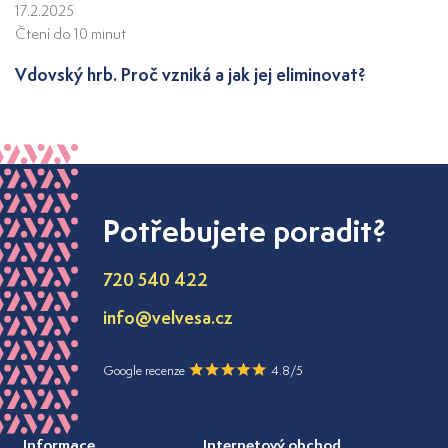
17.2.2025
Čtení do 10 minut
Vdovský hrb. Proč vzniká a jak jej eliminovat?
Potřebujete poradit?
720 540 422
info@velvesa.cz
Google recenze
4.8/5
Informace
Internetový obchod