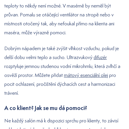
teploty to někdy není možné. V masérně by neměl být
průvan. Pomalu se otáčející ventilátor na stropě nebo v
místnosti otočený tak, aby nefoukal přímo na klienta ani
maséra, může výrazně pomoci.
Dobrým nápadem je také zvýšit vlhkost vzduchu, pokud je
delší dobu velmi teplo a sucho. Ultrazvukový
difuzér
rozptyluje jemnou studenou vodní mikrohmlu, která zvlhčí a
osvěží prostor. Můžete přidat
mátový esenciální olej
pro
pocit ochlazení, pročištění dýchacích cest a harmonizaci
trávení.
A co klient? Jak se mu dá pomoci?
Ne každý salón má k dispozici sprchu pro klienty, to závisí