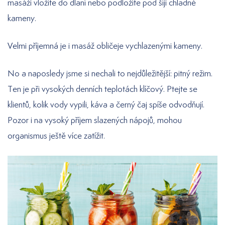
masáži vložíte do dlaní nebo podložíte pod šíji chladné
kameny.
Velmi příjemná je i masáž obličeje vychlazenými kameny.
No a naposledy jsme si nechali to nejdůležitější: pitný režim.
Ten je při vysokých denních teplotách klíčový. Ptejte se
klientů, kolik vody vypili, káva a černý čaj spíše odvodňují.
Pozor i na vysoký příjem slazených nápojů, mohou
organismus ještě více zatížit.