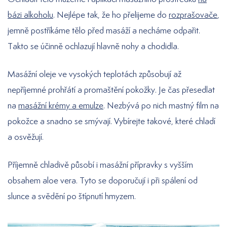
bázi alkoholu
. Nejlépe tak, že ho přelijeme do
rozprašovače
,
jemně postříkáme tělo před masáží a necháme odpařit.
Takto se účinně ochlazují hlavně nohy a chodidla.
Masážní oleje ve vysokých teplotách způsobují až
nepříjemné prohřátí a promaštění pokožky. Je čas přesedlat
na
masážní krémy a emulze
. Nezbývá po nich mastný film na
pokožce a snadno se smývají. Vybírejte takové, které chladí
a osvěžují.
Příjemně chladivě působí i masážní přípravky s vyšším
obsahem aloe vera. Tyto se doporučují i při spálení od
slunce a svědění po štípnutí hmyzem.