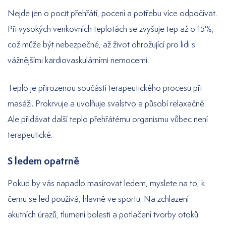
Nejde jen o pocit přehřátí, pocení a potřebu více odpočívat.
Při vysokých venkovních teplotách se zvyšuje tep až o 15%,
což může být nebezpečné, až život ohrožující pro lidi s
vážnějšími kardiovaskulárními nemocemi.
Teplo je přirozenou součástí terapeutického procesu při
masáži. Prokrvuje a uvolňuje svalstvo a působí relaxačně.
Ale přidávat další teplo přehřátému organismu vůbec není
terapeutické.
S ledem opatrně
Pokud by vás napadlo masírovat ledem, myslete na to, k
čemu se led používá, hlavně ve sportu. Na zchlazení
akutních úrazů, tlumení bolesti a potlačení tvorby otoků.