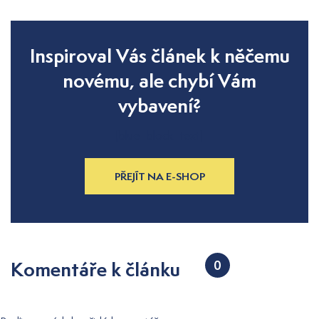
Inspiroval Vás článek k něčemu
novému, ale chybí Vám
vybavení?
[blue_block_text]
PŘEJÍT NA E-SHOP
Komentáře k článku
0