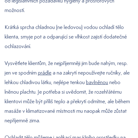
od legislativních požadavků hygieny a prostorových
možností.
Krátká sprcha chladnou (ne ledovou) vodou ochladí tělo
klienta, smyje pot a odparující se vlhkost zajistí dodatečné
ochlazování.
Vysvětlete klientům, že nejpříjemněji jim bude nahým, resp.
jen ve spodním
prádle
a na zakrytí nepoužívejte ručníky, ale
lehkou chladivou látku, nejlépe tenkou
bavlněnou
nebo
lněnou plachtu. Je potřeba si uvědomit, že rozehřátému
klientovi může být příliš teplo a překrytí odmítne, ale během
masáže v klimatizované místnosti mu naopak může zůstat
nepříjemně zima.
Ochladit tělo můžeme i aplikací masážního prostředku
na