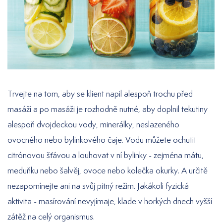
Trvejte na tom, aby se klient napil alespoň trochu před
masáží a po masáži je rozhodně nutné, aby doplnil tekutiny
alespoň dvojdeckou vody, minerálky, neslazeného
ovocného nebo bylinkového čaje. Vodu můžete ochutit
citrónovou šťávou a louhovat v ní bylinky - zejména mátu,
meduňku nebo šalvěj, ovoce nebo kolečka okurky. A určitě
nezapomínejte ani na svůj pitný režim. Jakákoli fyzická
aktivita - masírování nevyjímaje, klade v horkých dnech vyšší
zátěž na celý organismus.