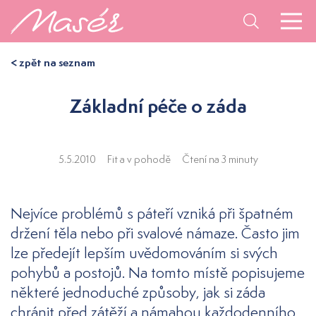
< zpět na seznam
Základní péče o záda
5.5.2010
Fit a v pohodě
Čtení na 3 minuty
Nejvíce problémů s páteří vzniká při špatném
držení těla nebo při svalové námaze. Často jim
lze předejít lepším uvědomováním si svých
pohybů a postojů. Na tomto místě popisujeme
některé jednoduché způsoby, jak si záda
chránit před zátěží a námahou každodenního