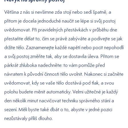
Většina z nás si nevšimne zda stojí nebo sedí špatně, a
přitom je docela jednoduché naučit se lépe si svůj postoj
uvědomovat. Při pravidelných přestávkách v průběhu dne
přestaňte dělat to, čím se právě zabýváte a podívejte se jak
držíte tělo. Zaznamenejte každé napětí nebo pocit nepohodlí
a svůj postoj změňte tak, aby se dostavila úleva. Přitom se
párkrát zhluboka nadechněte: to vám pomůže před
návratem k původní činnosti tělo uvolnit. Nakonec si začněte
uvědomovat, kdy se vaše tělo dostává pod tlak, a svou
polohu budete měnit automaticky. Velmi užitečné je každý
den několik minut nacvičovat techniku správného stání a
sezení. Měli byste také dbát o to, abyste v jedné pozici
nezůstávaly příliš dlouho.