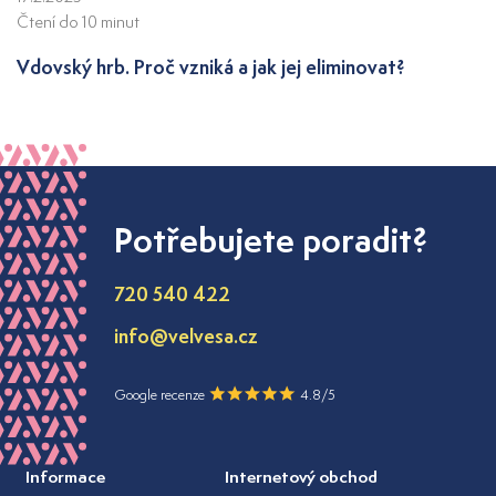
Čtení do 10 minut
Vdovský hrb. Proč vzniká a jak jej eliminovat?
Potřebujete poradit?
720 540 422
info@velvesa.cz
Google recenze
4.8/5
Informace
Internetový obchod