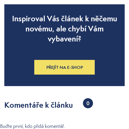
Inspiroval Vás článek k něčemu
novému, ale chybí Vám
vybavení?
[blue_block_text]
PŘEJÍT NA E-SHOP
Komentáře k článku
0
Buďte první, kdo přidá komentář.