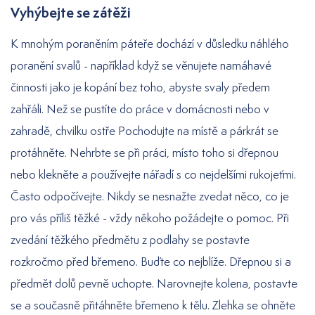
Vyhýbejte se zátěži
K mnohým poraněním páteře dochází v důsledku náhlého
poranění svalů - například když se věnujete namáhavé
činnosti jako je kopání bez toho, abyste svaly předem
zahřáli. Než se pustíte do práce v domácnosti nebo v
zahradě, chvilku ostře Pochodujte na místě a párkrát se
protáhněte. Nehrbte se při práci, místo toho si dřepnou
nebo klekněte a používejte nářadí s co nejdelšími rukojeťmi.
Často odpočívejte. Nikdy se nesnažte zvedat něco, co je
pro vás příliš těžké - vždy někoho požádejte o pomoc. Při
zvedání těžkého předmětu z podlahy se postavte
rozkročmo před břemeno. Buďte co nejblíže. Dřepnou si a
předmět dolů pevně uchopte. Narovnejte kolena, postavte
se a současně přitáhněte břemeno k tělu. Zlehka se ohněte