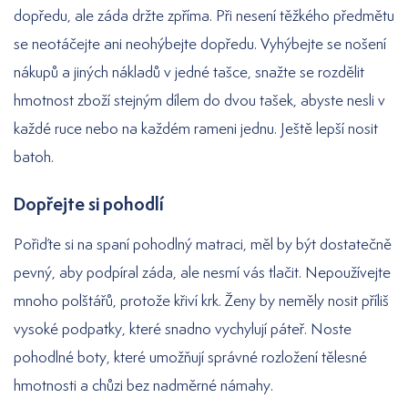
dopředu, ale záda držte zpříma. Při nesení těžkého předmětu
se neotáčejte ani neohýbejte dopředu. Vyhýbejte se nošení
nákupů a jiných nákladů v jedné tašce, snažte se rozdělit
hmotnost zboží stejným dílem do dvou tašek, abyste nesli v
každé ruce nebo na každém rameni jednu. Ještě lepší nosit
batoh.
Dopřejte si pohodlí
Pořiďte si na spaní pohodlný matraci, měl by být dostatečně
pevný, aby podpíral záda, ale nesmí vás tlačit. Nepoužívejte
mnoho polštářů, protože křiví krk. Ženy by neměly nosit příliš
vysoké podpatky, které snadno vychylují páteř. Noste
pohodlné boty, které umožňují správné rozložení tělesné
hmotnosti a chůzi bez nadměrné námahy.