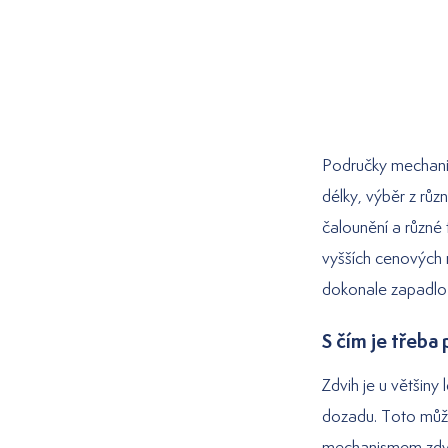
Područky mechanic
délky, výběr z růz
čalounění a různé 
vyšších cenových r
dokonale zapadlo
S čím je třeba 
Zdvih je u většin
dozadu. Toto můž
mechanismem
zdv