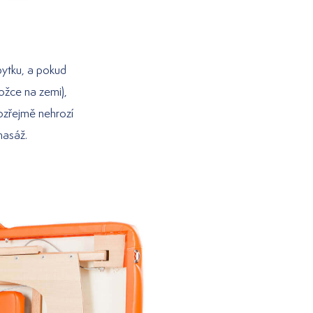
bytku, a pokud
ložce na zemi),
ozřejmě nehrozí
 masáž.