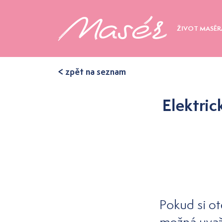
ŽIVOT MASÉR
< zpět na seznam
Elektric
Pokud si ot
možná uvažu