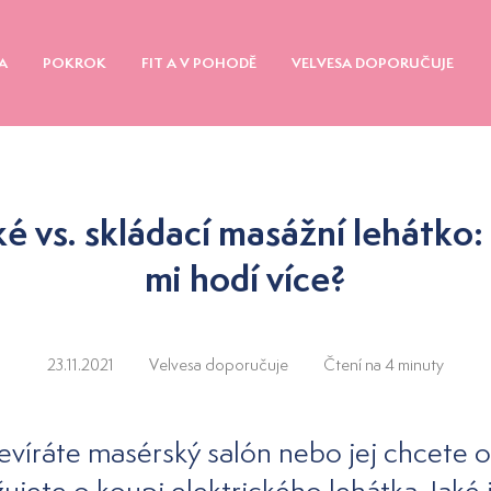
A
POKROK
FIT A V POHODĚ
VELVESA DOPORUČUJE
ké vs. skládací masážní lehátko:
mi hodí více?
23.11.2021
Velvesa doporučuje
Čtení na 4 minuty
evíráte masérský salón nebo jej chcete o
jete o koupi elektrického lehátka. Jaké 