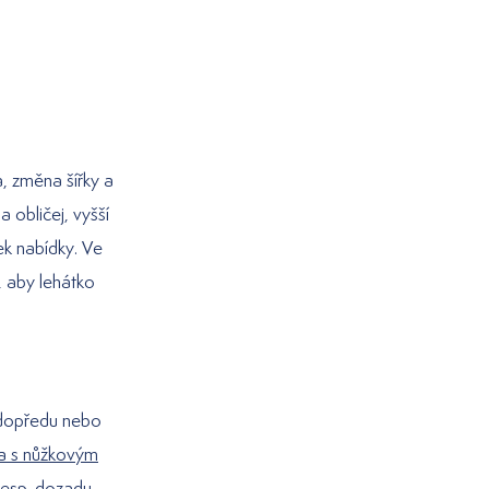
, změna šířky a
 obličej, vyšší
ek nabídky. Ve
, aby lehátko
 dopředu nebo
a s nůžkovým
resp. dozadu.