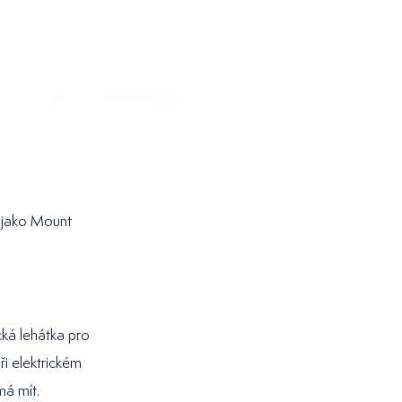
t jako Mount
cká lehátka pro
ři elektrickém
má mít.