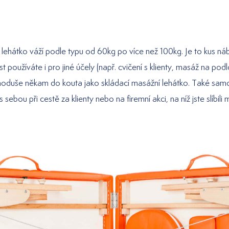
 lehátko váží podle typu od 60kg po více než 100kg. Je to kus ná
 používáte i pro jiné účely (např. cvičení s klienty, masáž na pod
noduše někam do kouta jako skládací masážní lehátko. Také sam
 sebou při cestě za klienty nebo na firemní akci, na níž jste slíbili