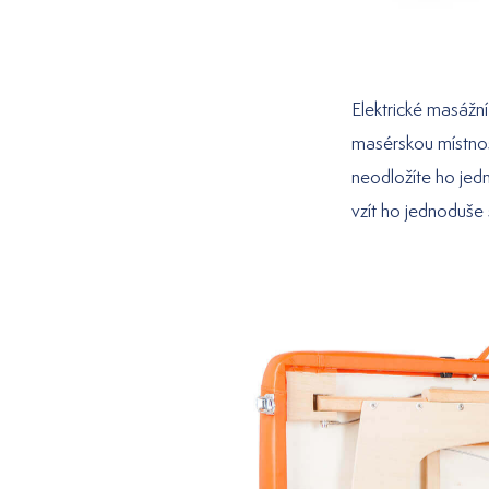
Elektrické masážní
masérskou místnost
neodložíte ho jed
vzít ho jednoduše s