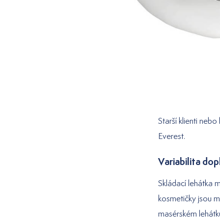
Starší klienti ne
Everest.
Variabilita do
Skládací lehátka m
kosmetičky jsou mi
masérském lehátku