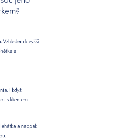
átkem?
u. Vzhledem k vyšší
ehátka a
ta. I když
o i s klientem
e lehátka a naopak
ou.