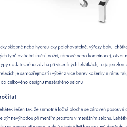
ky sklopné nebo hydraulicky polohovatelné, výřezy boku lehátka
ných typů ovládání (ruční, nožní, rámové nebo kombinace), otvor na
typy dodatečného zdvihu při vícedílných lehátkách, to je jen zlom
elacích je samozřejmostí i výběr z více barev koženky a rámu tak
 do celkového designu masérského salonu.
počítat
y lehátek řešen tak, že samotná ložná plocha se zároveň posouvá
e být nevýhodou při menším prostoru v masážním salonu.
Lehátk
ihu se posouvají nahoru a dolů v jedné linii bez posunů dopředu, 