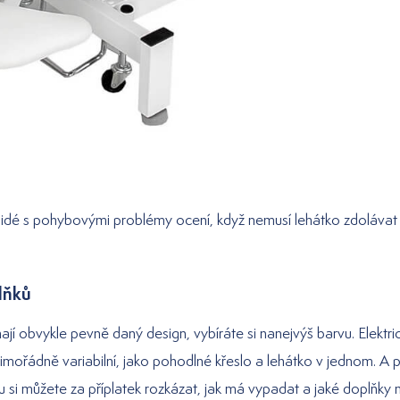
bo lidé s pohybovými problémy ocení, když nemusí lehátko zdoláva
plňků
ají obvykle pevně daný design, vybíráte si nanejvýš barvu. Elektri
mořádně variabilní, jako pohodlné křeslo a lehátko v jednom. A p
 si můžete za příplatek rozkázat, jak má vypadat a jaké doplňky 