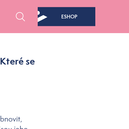
ESHOP
 Které se
bnovit,
jsou jeho