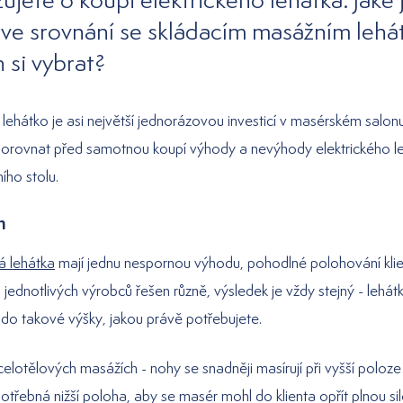
ve srovnání se skládacím masážním leh
h si vybrat?
 lehátko je asi největší jednorázovou investicí v masérském salon
orovnat před samotnou koupí výhody a nevýhody elektrického l
ího stolu.
h
á lehátka
mají jednu nespornou výhodu, pohodlné polohování klien
 jednotlivých výrobců řešen různě, výsledek je vždy stejný - lehátk
 do takové výšky, jakou právě potřebujete.
celotělových masážích - nohy se snadněji masírují při vyšší poloz
potřebná nižší poloha, aby se masér mohl do klienta opřít plnou sil