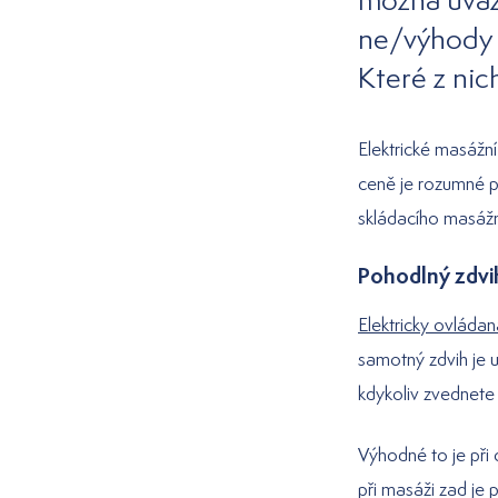
ne/výhody 
Které z nic
Elektrické masážní
ceně je rozumné p
skládacího masážn
Pohodlný zdvi
Elektricky ovládan
samotný zdvih je u
kdykoliv zvednete
Výhodné to je při 
při masáži zad je 