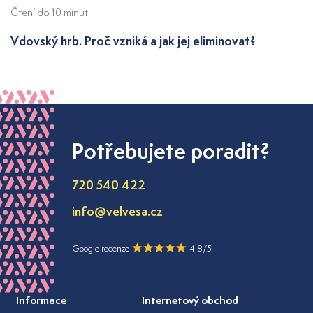
Čtení do 10 minut
Vdovský hrb. Proč vzniká a jak jej eliminovat?
Potřebujete poradit?
720 540 422
info@velvesa.cz
Google recenze
4.8/5
Informace
Internetový obchod