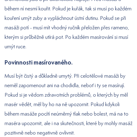
během ní nesmí kouřit. Pokud je kuřák, tak si musí po každém
kouření umýt zuby a vypláchnout ústní dutinu. Pokud se při
masáži potí - musí mít vhodný ručník přeložen přes rameno,
kterým si průběžně utírá pot. Po každém masírování si musí
umýt ruce.
Povinnosti masírovaného.
Musí být čistý a důkladně umytý. Při celotělové masáži by
neměl zapomenout ani na chodidla, neboť i ty se masírují.
Pokud si je vědom zdravotních problémů, o kterých by měl
masér vědět, měl by ho na ně upozornit. Pokud kdykoli
během masáže pocítí neúměrný tlak nebo bolest, má na to
maséra upozornit, ale i na skutečnosti, které by mohly masáž
pozitivně nebo negativně ovlivnit.