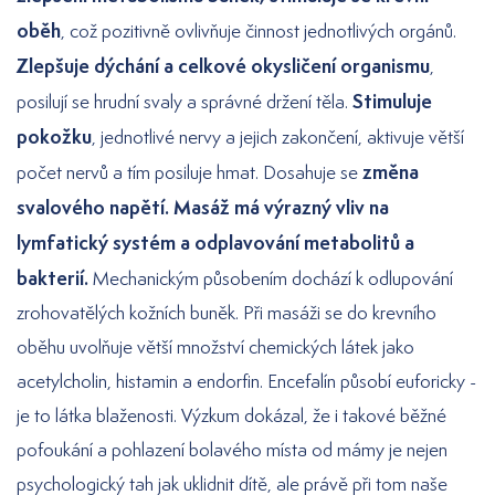
oběh
, což pozitivně ovlivňuje činnost jednotlivých orgánů.
Zlepšuje dýchání a celkové okysličení organismu
,
Stimuluje
posilují se hrudní svaly a správné držení těla.
pokožku
, jednotlivé nervy a jejich zakončení, aktivuje větší
změna
počet nervů a tím posiluje hmat. Dosahuje se
svalového napětí. Masáž má výrazný vliv na
lymfatický systém a odplavování metabolitů a
bakterií.
Mechanickým působením dochází k odlupování
zrohovatělých kožních buněk. Při masáži se do krevního
oběhu uvolňuje větší množství chemických látek jako
acetylcholin, histamin a endorfin. Encefalín působí euforicky -
je to látka blaženosti. Výzkum dokázal, že i takové běžné
pofoukání a pohlazení bolavého místa od mámy je nejen
psychologický tah jak uklidnit dítě, ale právě při tom naše