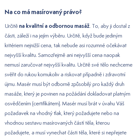
Na co má masírovaný právo?
na kvalitní a odbornou masáž
Určitě
. To, aby ji dostal z
části, záleží i na jejím výběru. Určitě, když bude jediným
kritériem nejnižší cena, tak nebude asi rozumné očekávat
nejvyšší kvalitu. Samozřejmě ani nejvyšší cena naopak
nemusí zaručovat nejvyšší kvalitu. Určitě své tělo nechceme
svěřit do rukou komukoliv a riskovat případně i zdravotní
újmu. Masér musí být odborně způsobilý pro každý druh
masáže, který je povinen na požádání dokladovat platným
osvědčením (certifikátem). Masér musí brát v úvahu Váš
požadavek na vhodný tlak, který požadujete nebo na
vhodnou sestavu masírovaných částí těla, kterou
požadujete, a musí vynechat části těla, které si nepřejete