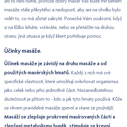
ani to není nutné, protože dobrý masér Vás bude mít během
masáže stále přikrytého a nedopustí, aby ani na chvilku bylo
vidět to, co má zůstat zakryté. Ponechá Vám soukromí, když
si na lůžko leháte, vstáváte, nebo se přetáčíte na druhou
stranu. Jiná situace je když klient potřebuje pomoc.
Účinky masáže.
Účinek masáže je závislý na druhu masáže a od
použitých masérských hmatů.
Každý z nich má své
specifické vlastnosti, které umožňují ovlivňovat organismus
jako celek nebo jeho jednotlivé části. Nezanedbatelnou
skutečností je přitom to - kdo a jak tyto hmaty používá. Kůže
se vlivem pravidelné masáže zpevní a stane se pružnější.
Masáží se zlepšuje prokrvení masírovaných části a
zlepšení metabolismu buněk, stimuluje se krevní