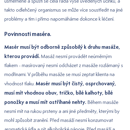
usměrněné a spustí se celá řada výše uvedených účinků, a
takto odlehčený organismus se může více soustředit na jiné
problémy a tím i přímo napomáháme dokonce k léčení.
Povinnosti maséra.
Masér musí být odborně způsobilý k druhu masáže,
kterou provádí.
Masáž nesmí provádět neúměrným
tlakem - masírovaný nesmí odcházet z masáže rozlámaný s
modřinami. V průběhu masáže se musí zeptat klienta na
Masér musí být čistý, osprchovaný,
vhodnost tlaku.
musí mít vhodnou obuv, tričko, bílé kalhoty, bílé
ponožky a musí mít ostříhané nehty.
Během masáže
nesmí mít na rukou prsteny a ani jiné předměty, kterými by
mohl způsobit zranění. Před masáží nesmí konzumovat
aromatická jídla a pít alkoholické nápoje. Před masáží a