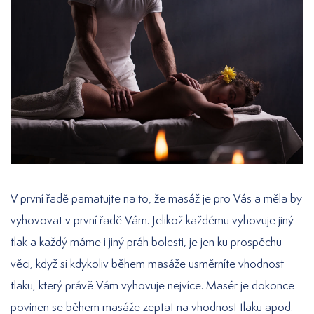
V první řadě pamatujte na to, že masáž je pro Vás a měla by
vyhovovat v první řadě Vám. Jelikož každému vyhovuje jiný
tlak a každý máme i jiný práh bolesti, je jen ku prospěchu
věci, když si kdykoliv během masáže usměrníte vhodnost
tlaku, který právě Vám vyhovuje nejvíce. Masér je dokonce
povinen se během masáže zeptat na vhodnost tlaku apod.