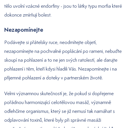
tělo uvolní vzácné endorfiny - jsou to látky typu morfia které
dokonce zmírňují bolest.
Nezapomínejte
Podávejte si přátelsky ruce, neodmítejte objetí,
nezapomínejte na pochvalné poplácání po rameni, nebuďte
skoupí na pohlazení a to ne jen svých ratolestí, ale darujte
pohlazení i těm, kteří kdysi hladili Vás. Nezapomínejte i na
příjemné pohlazení a doteky v partnerském životě.
Velmi významnou skutečností je, že pokud si dopřejeme
pořádnou harmonizující celotělovou masáž, významně
odlehčíme organismus, který se již nemusí tak namáhat s
odplavování toxinů, které byly při správné masáži