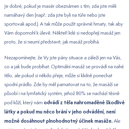
Je dobré, pokud je masér obeznámen s tím, zda jste měli
namáhavý den (např.: zda jste byli na túře nebo jste
sportovali apod.). A tak může použít správně hmaty, tak aby
Vám dopomohl k úlevě. Někteří lidé si nedopřejí masáž jen
proto, že si neumí představit, jak masáž probíhá.
Nezapomínejte, že Vy jste pány situace a záleží jen na Vás,
co a jak bude probíhat. Optimální masáž se provádí na nahé
tělo, ale pokud si někdo přeje, může si klidně ponechat
spodní prádlo. Zde by měl pamatovat na to, že masáží se
působí i na lymfatický systém, jehož 80% se nachází těsně
odvádí z těla nahromaděné škodlivé
pod kůží, který nám
látky a pokud mu něco brání v jeho odvádění, není
možné dosáhnout plnohodnotný účinek masáže.
Ale