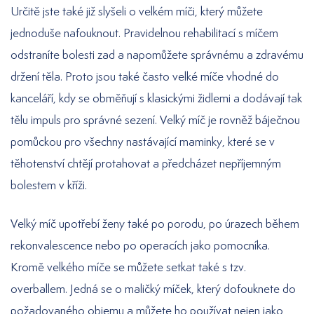
Určitě jste také již slyšeli o velkém míči, který můžete
jednoduše nafouknout. Pravidelnou rehabilitací s míčem
odstraníte bolesti zad a napomůžete správnému a zdravému
držení těla. Proto jsou také často velké míče vhodné do
kanceláří, kdy se obměňují s klasickými židlemi a dodávají tak
tělu impuls pro správné sezení. Velký míč je rovněž báječnou
pomůckou pro všechny nastávající maminky, které se v
těhotenství chtějí protahovat a předcházet nepříjemným
bolestem v kříži.
Velký míč upotřebí ženy také po porodu, po úrazech během
rekonvalescence nebo po operacích jako pomocníka.
Kromě velkého míče se můžete setkat také s tzv.
overballem. Jedná se o maličký míček, který dofouknete do
požadovaného objemu a můžete ho používat nejen jako