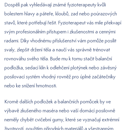
Dospělí pak vyhledávají známé fyzioterapeuty kvůli
bolestem hlavy a páteře, kloubů, zad nebo poúrazových
stavů, které potřebují řešit. Fyzioterapeut vás mile překvapí
svým profesionálním přístupem i zkušenostmi a cennými
radami. Díky vhodnému příslušenství vám pomůže posílit
svaly, zlepšit držení těla a naučí vás správně trénovat
rovnováhu svého těla. Bude mu k tomu stačit balanční
podložka, sedací klín k odlehčení plotýnek nebo závěsný
posilovací systém vhodný rovněž pro úplné začátečníky
nebo ke snížení hmotnosti.
Kromě dalších podložek a balančních pomůcek by ve
výbavě zkušeného maséra nebo vaší domácí posilovně
neměly chybět cvičební gumy, které se vyznačují extrémní
životností, použitím přírodních materiálů a všestranným