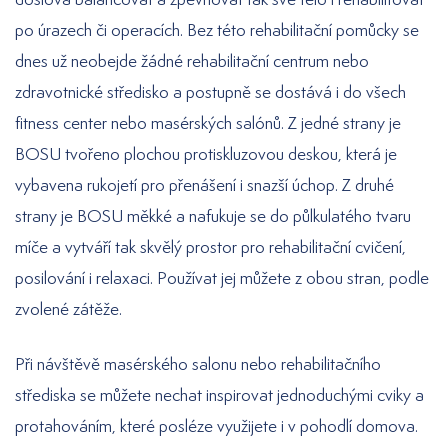
po úrazech či operacích. Bez této rehabilitační pomůcky se
dnes už neobejde žádné rehabilitační centrum nebo
zdravotnické středisko a postupně se dostává i do všech
fitness center nebo masérských salónů. Z jedné strany je
BOSU tvořeno plochou protiskluzovou deskou, která je
vybavena rukojetí pro přenášení i snazší úchop. Z druhé
strany je BOSU měkké a nafukuje se do půlkulatého tvaru
míče a vytváří tak skvělý prostor pro rehabilitační cvičení,
posilování i relaxaci. Používat jej můžete z obou stran, podle
zvolené zátěže.
Při návštěvě masérského salonu nebo rehabilitačního
střediska se můžete nechat inspirovat jednoduchými cviky a
protahováním, které posléze využijete i v pohodlí domova.