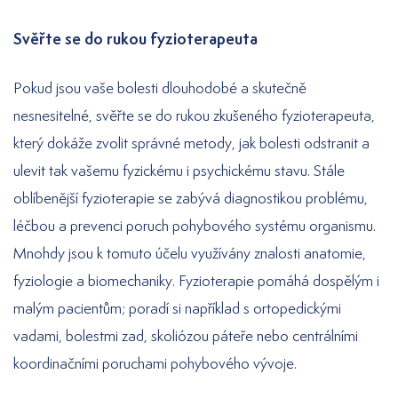
Svěřte se do rukou fyzioterapeuta
Pokud jsou vaše bolesti dlouhodobé a skutečně
nesnesitelné, svěřte se do rukou zkušeného fyzioterapeuta,
který dokáže zvolit správné metody, jak bolesti odstranit a
ulevit tak vašemu fyzickému i psychickému stavu. Stále
oblíbenější fyzioterapie se zabývá diagnostikou problému,
léčbou a prevenci poruch pohybového systému organismu.
Mnohdy jsou k tomuto účelu využívány znalosti anatomie,
fyziologie a biomechaniky. Fyzioterapie pomáhá dospělým i
malým pacientům; poradí si například s ortopedickými
vadami, bolestmi zad, skoliózou páteře nebo centrálními
koordinačními poruchami pohybového vývoje.