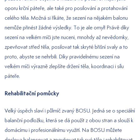
oporu krční páteře, ale také pro posilování a protahování
celého těla. Možná si říkáte, že sezení na nějakém balonu
nemůže přinést žádné výsledky. To je ale omyl! Právě díky
sezení na velkém míči jste nuceni, mnohdy až nevědomky,
zpevňovat střed těla, posilovat tak skryté břišní svaly a to
proto, abyste se nehrbili. Díky pravidelnému sezení na
velkém míči výrazně zlepšíte držení těla, koordinaci i sílu
páteře.
Rehabilitační pomůcky
Velký úspěch slaví i půlmíč zvaný BOSU. Jedná se o speciální
balanční podložku, která se dá použít z obou stran a slouží k
domácímu i profesionálnímu využití. Na BOSU můžete
doslova balancovat a zpevňovat tak své tělo i rehabilitovat