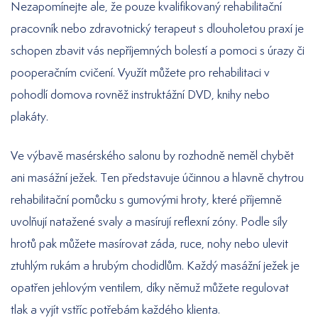
Nezapomínejte ale, že pouze kvalifikovaný rehabilitační
pracovník nebo zdravotnický terapeut s dlouholetou praxí je
schopen zbavit vás nepříjemných bolestí a pomoci s úrazy či
pooperačním cvičení. Využít můžete pro rehabilitaci v
pohodlí domova rovněž instruktážní DVD, knihy nebo
plakáty.
Ve výbavě masérského salonu by rozhodně neměl chybět
ani masážní ježek. Ten představuje účinnou a hlavně chytrou
rehabilitační pomůcku s gumovými hroty, které příjemně
uvolňují natažené svaly a masírují reflexní zóny. Podle síly
hrotů pak můžete masírovat záda, ruce, nohy nebo ulevit
ztuhlým rukám a hrubým chodidlům. Každý masážní ježek je
opatřen jehlovým ventilem, díky němuž můžete regulovat
tlak a vyjít vstříc potřebám každého klienta.