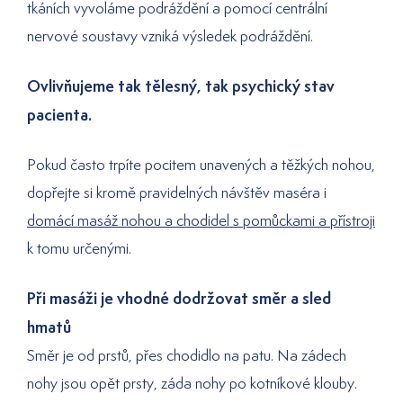
tkáních vyvoláme podráždění a pomocí centrální
nervové soustavy vzniká výsledek podráždění.
Ovlivňujeme tak tělesný, tak psychický stav
pacienta.
Pokud často trpíte pocitem unavených a těžkých nohou,
dopřejte si kromě pravidelných návštěv maséra i
domácí masáž nohou a chodidel s pomůckami a přístroji
k tomu určenými.
Při masáži je vhodné dodržovat směr a sled
hmatů
Směr je od prstů, přes chodidlo na patu. Na zádech
nohy jsou opět prsty, záda nohy po kotníkové klouby.