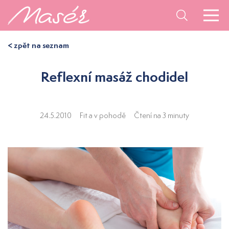
< zpět na seznam
Reflexní masáž chodidel
24.5.2010
Fit a v pohodě
Čtení na 3 minuty