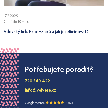
17.2.2025
Čtení do 10 minut
Vdovský hrb. Proč vzniká a jak jej eliminovat?
Potřebujete poradit?
720 540 422
info@velvesa.cz
Google recenze
4.8/5