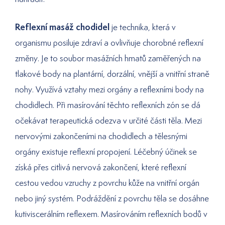
Reflexní masáž chodidel
je technika, která v
organismu posiluje zdraví a ovlivňuje chorobné reflexní
změny. Je to soubor masážních hmatů zaměřených na
tlakové body na plantární, dorzální, vnější a vnitřní straně
nohy. Využívá vztahy mezi orgány a reflexními body na
chodidlech. Při masírování těchto reflexních zón se dá
očekávat terapeutická odezva v určité části těla. Mezi
nervovými zakončeními na chodidlech a tělesnými
orgány existuje reflexní propojení. Léčebný účinek se
získá přes citlivá nervová zakončení, které reflexní
cestou vedou vzruchy z povrchu kůže na vnitřní orgán
nebo jiný systém. Podráždění z povrchu těla se dosáhne
kutiviscerálním reflexem. Masírováním reflexních bodů v