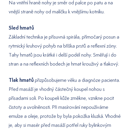
Na vnitřní hraně nohy je směr od palce po patu a na
vnější straně nohy od malíčku k vnějšímu kotníku.
Sled hmatů
Základní technika je přísuvná spirála, přímočarý posun a
rytmický kruhový pohyb na bříška prstů a reflexní zóny.
Tahy hmatů jsou krátké i delší podél nohy. Směřují i do
stran a na reflexních bodech je hmat krouživý a tlakový.
Tlak hmatů
přizpůsobujeme věku a diagnóze pacienta.
Před masáží je vhodný částečný koupel nohou s
přísadami soli. Po koupeli kůže změkne, vznikne pocit
čistoty a uvolněnosti. Při masírování nepoužíváme
emulze a oleje, protože by byla pokožka kluzká. Vhodné
je, aby si masér před masáží potřel ruky bylinkovým