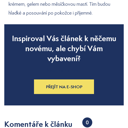
krémem, gelem nebo měsíčkovou mastí. Tím budou
hladké a posouvání po pokožce i příjemné.
Inspiroval Vás článek k něčemu
novému, ale chybí Vám
vybavení?
[blue_block_text]
PŘEJÍT NA E-SHOP
Komentáře k článku
0