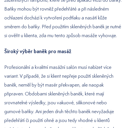
zažehnutých tampónů, které se před aplikací vloží do baňky.
Baňky mohou být rovněž předehřáté a při následném
ochlazení dochází k vytvoření podtlaku a nasátí kůže
směrem do baňky. Před použitím skleněných baněk je nutné
si ověřit u klienta, zda mu tento způsob masáže vyhovuje.
Široký výběr baněk pro masáž
Profesionální a kvalitní masážní salón musí nabízet více
variant. V případě, že si klient nepřeje použití skleněných
baněk, neměl by být masér překvapen, ale naopak
připraven. Obdobami skleněných baněk, které mají
srovnatelné výsledky, jsou vakuové, silikonové nebo
gumové baňky. Ani jeden druh těchto baněk nevyžaduje
předehřátí či použití ohně a jsou tedy vhodné u klientů