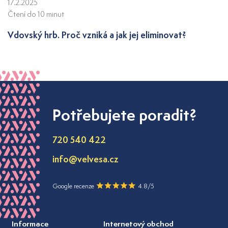
17.2.2025
Čtení do 10 minut
Vdovský hrb. Proč vzniká a jak jej eliminovat?
Potřebujete poradit?
720 540 422
info@velvesa.cz
Google recenze
4.8/5
Informace
Internetový obchod