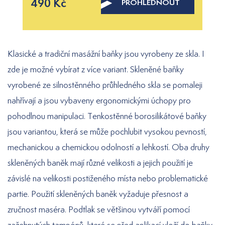
490 Kč
PROHLÉDNOUT
Klasické a tradiční masážní baňky jsou vyrobeny ze skla. I
zde je možné vybírat z více variant. Skleněné baňky
vyrobené ze silnostěnného průhledného skla se pomaleji
nahřívají a jsou vybaveny ergonomickými úchopy pro
pohodlnou manipulaci. Tenkostěnné borosilikátové baňky
jsou variantou, která se může pochlubit vysokou pevností,
mechanickou a chemickou odolností a lehkostí. Oba druhy
skleněných baněk mají různé velikosti a jejich použití je
závislé na velikosti postiženého místa nebo problematické
partie. Použití skleněných baněk vyžaduje přesnost a
zručnost maséra. Podtlak se většinou vytváří pomocí