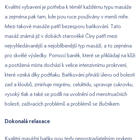
Kvalitní vybavení je potřeba k téměř každému typu masáže
a zejména pak tam, kde jsou ruce používány v menší míře.
Mezi takové masáže patří bezesporu baňkování. Tato
masáž známá již v dobách starověké Číny patří mezi
nejvyhledávanější a nejoblíbenější typ masáží, a to zejména
pro skvělé výsledky. Pomocí baněk, které se přikládají na kůži
a postižená místa dochází k velice intenzivnímu prokrvení,
které vzniká díky podtlaku. Baňkování přináší úlevu od bolestí
zad a kloubů, zmírňuje migrénu, celulitidu, upravuje cukrovku,
vysoký tlak a také se podílí na uvolnění od menstruačních
bolestí, zažívacích problémů a problémů se žlučníkem.
Dokonalá relaxace
Kvalitní masážní baňky jsou tedy nepostradatelným prvkem