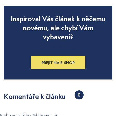
Inspiroval Vás článek k něčemu
novému, ale chybí Vám
vybavení?
[blue_block_text]
PŘEJÍT NA E-SHOP
Komentáře k článku
0
Buďte první, kdo přidá komentář.