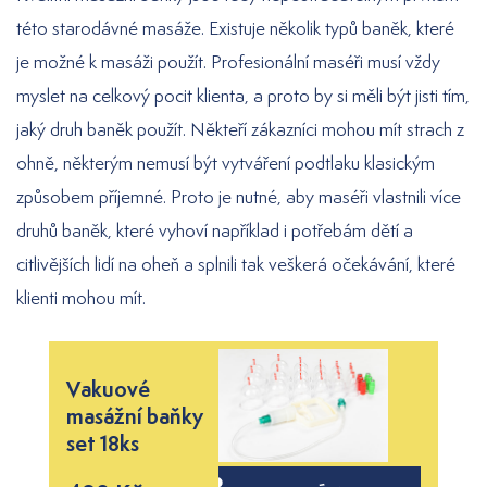
této starodávné masáže. Existuje několik typů baněk, které
je možné k masáži použít. Profesionální maséři musí vždy
myslet na celkový pocit klienta, a proto by si měli být jisti tím,
jaký druh baněk použít. Někteří zákazníci mohou mít strach z
ohně, některým nemusí být vytváření podtlaku klasickým
způsobem příjemné. Proto je nutné, aby maséři vlastnili více
druhů baněk, které vyhoví například i potřebám dětí a
citlivějších lidí na oheň a splnili tak veškerá očekávání, které
klienti mohou mít.
Vakuové
masážní baňky
set 18ks