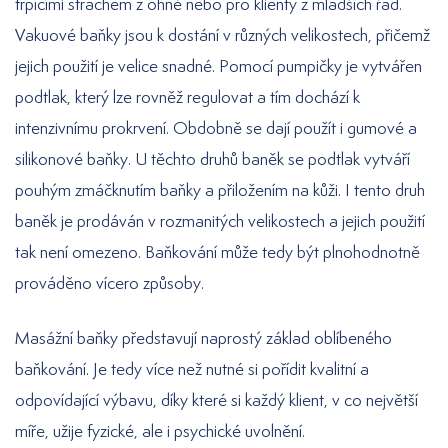
trpícími strachem z ohně nebo pro klienty z mladších řad.
Vakuové baňky jsou k dostání v různých velikostech, přičemž
jejich použití je velice snadné. Pomocí pumpičky je vytvářen
podtlak, který lze rovněž regulovat a tím dochází k
intenzivnímu prokrvení. Obdobně se dají použít i gumové a
silikonové baňky. U těchto druhů baněk se podtlak vytváří
pouhým zmáčknutím baňky a přiložením na kůži. I tento druh
baněk je prodáván v rozmanitých velikostech a jejich použití
tak není omezeno. Baňkování může tedy být plnohodnotně
prováděno vícero způsoby.
Masážní baňky představují naprostý základ oblíbeného
baňkování. Je tedy více než nutné si pořídit kvalitní a
odpovídající výbavu, díky které si každý klient, v co největší
míře, užije fyzické, ale i psychické uvolnění.