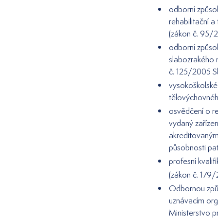
odborní způsob
rehabilitační 
(zákon č. 95/
odborní způso
slabozrakého 
č. 125/2005 S
vysokoškolské 
tělovýchovnéh
osvědčení o re
vydaný zařízen
akreditovaným 
působnosti pat
profesní kvali
(zákon č. 179/
Odbornou způs
uznávacím orgá
Ministerstvo 