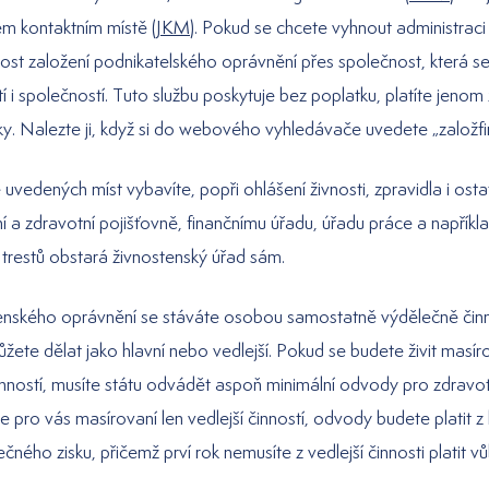
ém kontaktním místě (
JKM
). Pokud se chcete vyhnout administrac
nost založení podnikatelského oprávnění přes společnost, která s
í i společností. Tuto službu poskytuje bez poplatku, platíte jeno
y. Nalezte ji, když si do webového vyhledávače uvedete „založfi
 uvedených míst vybavíte, popři ohlášení živnosti, zpravidla i osta
ní a zdravotní pojišťovně, finančnímu úřadu, úřadu práce a například
 trestů obstará živnostenský úřad sám.
tenského oprávnění se stáváte osobou samostatně výdělečně či
žete dělat jako hlavní nebo vedlejší. Pokud se budete živit masí
inností, musíte státu odvádět aspoň minimální odvody pro zdravotn
ude pro vás masírovaní len vedlejší činností, odvody budete platit z 
ečného zisku, přičemž prví rok nemusíte z vedlejší činnosti platit v