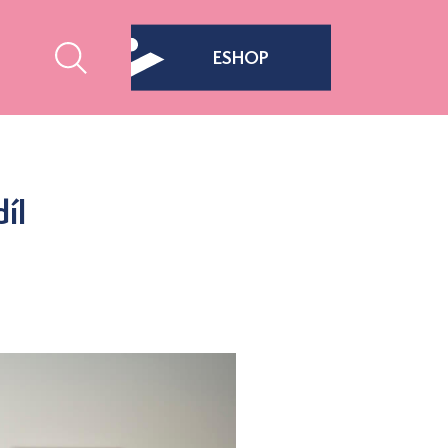
ESHOP
íl