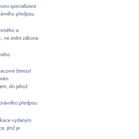
boru specializace
právního předpisu
idomého a
., ve znění zákona
 nebo
racovní činnost
ením
vem, do jehož
 právního předpisu
fikace vydaným
, jímž je