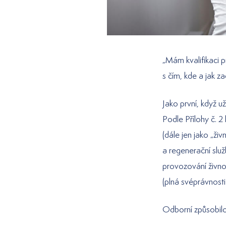
„Mám kvalifikaci p
s čím, kde a jak z
Jako první, když u
Podle Přílohy č. 
(dále jen jako „ži
a regenerační slu
provozování živno
(plná svéprávnosti
Odborní způsobilo