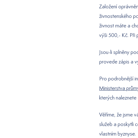
Založení oprávnění
živnostenského pod
živnost máte a chc
výši 500,- Kč. Při 
Jsou-li splněny p
provede zápis a v
Pro podrobnější i
Ministerstva prům
kterých naleznete 
Věříme, že jsme v
služeb a poskytli 
vlastním byznyse.