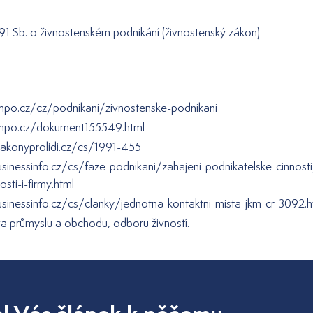
1 Sb. o živnostenském podnikání (živnostenský zákon)
po.cz/cz/podnikani/zivnostenske-podnikani
mpo.cz/dokument155549.html
akonyprolidi.cz/cs/1991-455
sinessinfo.cz/cs/faze-podnikani/zahajeni-podnikatelske-cinnost
sti-i-firmy.html
sinessinfo.cz/cs/clanky/jednotna-kontaktni-mista-jkm-cr-3092.h
tva průmyslu a obchodu, odboru živností.