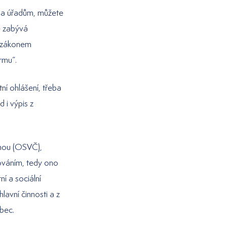
i a úřadům, můžete
e zabývá
m zákonem
rmu“.
tní ohlášení, třeba
 i výpis z
nnou (OSVČ),
rováním, tedy ono
í a sociální
hlavní činnosti a z
ůbec.