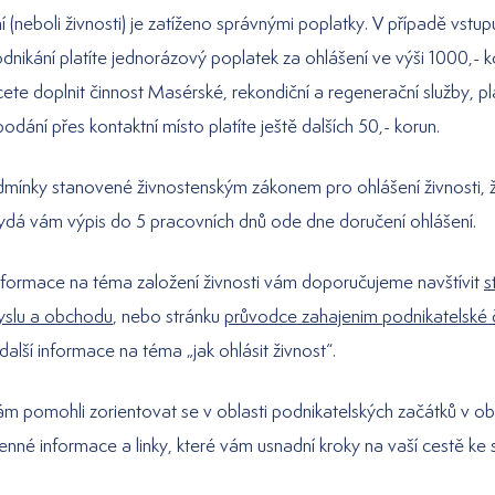
 (neboli živnosti) je zatíženo správnými poplatky. V případě vstu
nikání platíte jednorázový poplatek za ohlášení ve výši 1000,- ko
ete doplnit činnost Masérské, rekondiční a regenerační služby, pl
podání přes kontaktní místo platíte ještě dalších 50,- korun.
odmínky stanovené živnostenským zákonem pro ohlášení živnosti, 
ydá vám výpis do 5 pracovních dnů ode dne doručení ohlášení.
nformace na téma založení živnosti vám doporučujeme navštívit
s
yslu a obchodu
, nebo stránku
průvodce zahajenim podnikatelské č
další informace na téma „jak ohlásit živnost“.
ám pomohli zorientovat se v oblasti podnikatelských začátků v ob
cenné informace a linky, které vám usnadní kroky na vaší cestě ke 