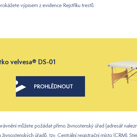
okážete výpisem z evidence Rejstříku trestů.
tko velvesa® DS-01
PROHLÉDNOUT
rávnění můžete požádat přímo živnostenský úřad (adresář nalez
 živnostenských úřadů, tzv. Centrální registrační místo (
CRM
). St