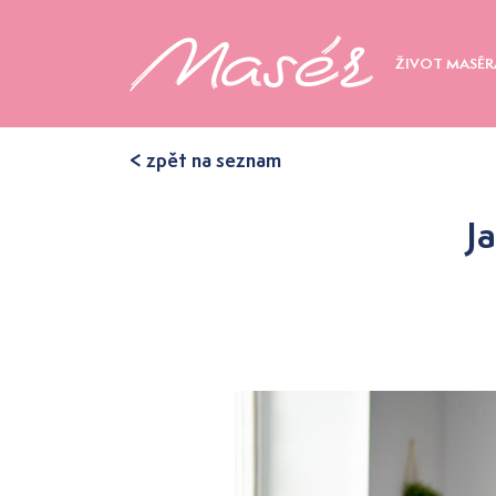
ŽIVOT MASÉR
< zpět na seznam
J