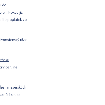
pu do
run. Pokud již
atíte poplatek ve
živnostenský úřad
tránku
innosti
, na
lasti masérských
splnění snu o