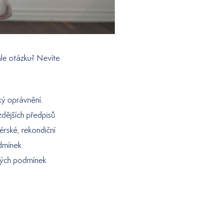
uhle otázku? Nevíte
ký oprávnění.
zdějších předpisů
érské, rekondiční
odmínek
cných podmínek