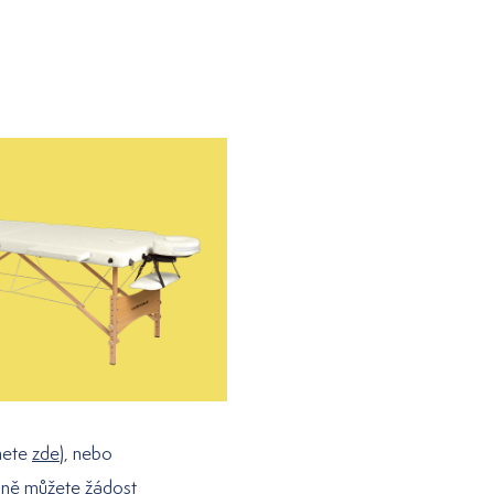
nete
zde
), nebo
ejně můžete žádost