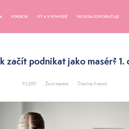
A
POKROK
FIT A V POHODĚ
VELVESA DOPORUČUJE
ak začít podnikat jako masér? 1. d
9.1.2017
Život maséra
Čtení na 5 minut