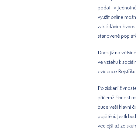
podat i v Jednotn
využít online mož
zakládáním živnost
stanovené poplatk
Dnes již na většině
ve vztahu k sociál
evidence Rejstříku
Po získaní živnos
přičemž činnost mů
bude vaší hlavní č
pojištění. Jestli b
vedlejší až ze skut