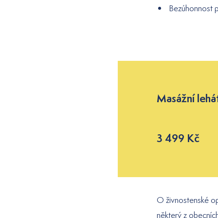
Bezúhonnost pr
Masážní lehá
3 499 Kč
O živnostenské op
některý z obecních