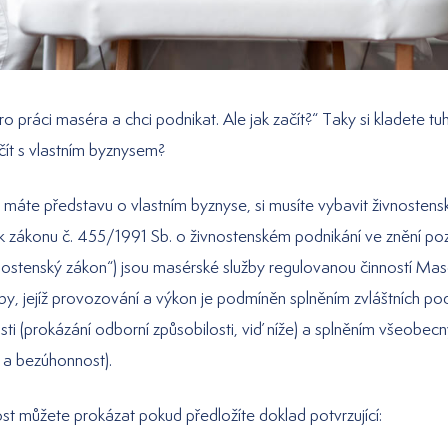
ro práci maséra a chci podnikat. Ale jak začít?“ Taky si kladete t
ačít s vlastním byznysem?
ž máte představu o vlastním byznyse, si musíte vybavit živnostens
2 k zákonu č. 455/1991 Sb. o živnostenském podnikání ve znění po
vnostenský zákon“) jsou masérské služby regulovanou činností Mas
žby, jejíž provozování a výkon je podmíněn splněním zvláštních p
sti (prokázání odborní způsobilosti, viď níže) a splněním všeobe
 a bezúhonnost).
st můžete prokázat pokud předložíte doklad potvrzující: