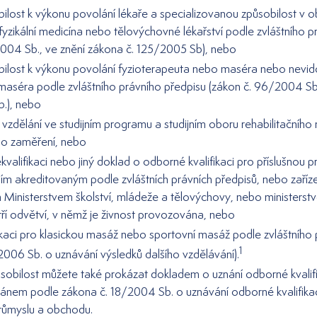
ilost k výkonu povolání lékaře a specializovanou způsobilost v o
a fyzikální medicína nebo tělovýchovné lékařství podle zvláštního 
2004 Sb., ve znění zákona č. 125/2005 Sb), nebo
bilost k výkonu povolání fyzioterapeuta nebo maséra nebo nev
maséra podle zvláštního právního předpisu (zákon č. 96/2004 Sb
b.), nebo
vzdělání ve studijním programu a studijním oboru rehabilitačního
o zaměření, nebo
kvalifikaci nebo jiný doklad o odborné kvalifikaci pro příslušnou p
ím akreditovaným podle zvláštních právních předpisů, nebo zaříz
Ministerstvem školství, mládeže a tělovýchovy, nebo ministerst
ří odvětví, v němž je živnost provozována, nebo
fikaci pro klasickou masáž nebo sportovní masáž podle zvláštního
1
2006 Sb. o uznávání výsledků dalšího vzdělávání).
obilost můžete také prokázat dokladem o uznání odborné kvali
nem podle zákona č. 18/2004 Sb. o uznávání odborné kvalifikace
průmyslu a obchodu.